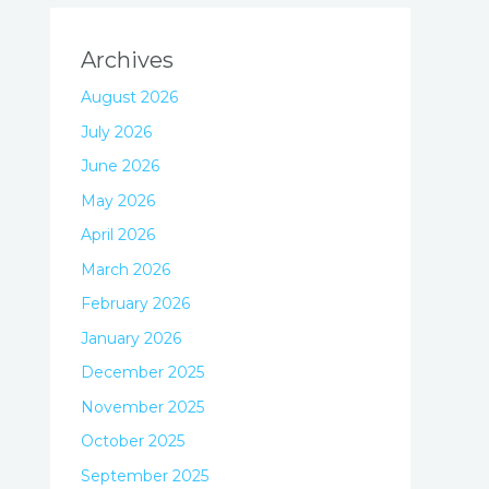
Archives
August 2026
July 2026
June 2026
May 2026
April 2026
March 2026
February 2026
January 2026
December 2025
November 2025
October 2025
September 2025