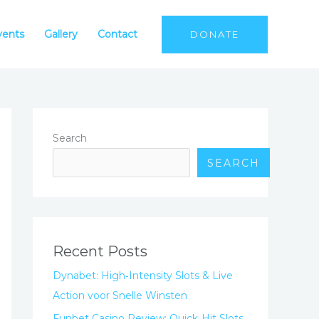
vents
Gallery
Contact
DONATE
Search
SEARCH
Recent Posts
Dynabet: High‑Intensity Slots & Live
Action voor Snelle Winsten
Funbet Casino Review: Quick‑Hit Slots