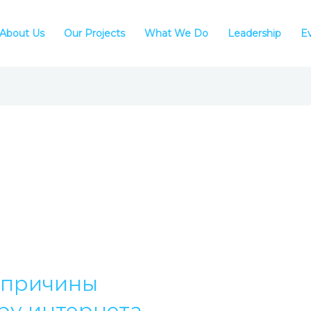
About Us
Our Projects
What We Do
Leadership
E
 причины
ру интернета