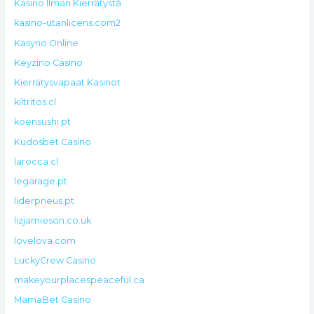
Kasino Ilman Kierrätystä
kasino-utanlicens.com2
Kasyno Online
Keyzino Casino
Kierrätysvapaat Kasinot
kiltritos.cl
koensushi.pt
Kudosbet Casino
larocca.cl
legarage.pt
liderpneus.pt
lizjamieson.co.uk
lovelova.com
LuckyCrew Casino
makeyourplacespeaceful.ca
MamaBet Casino