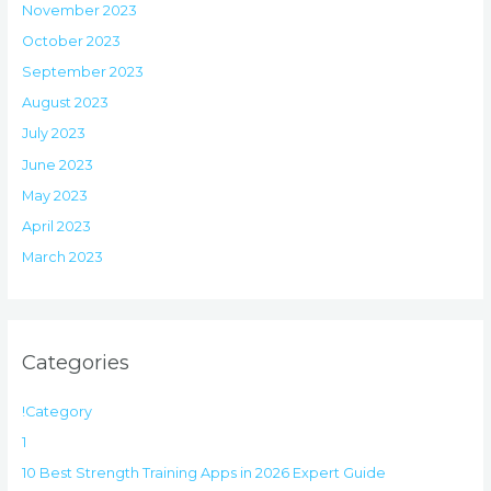
November 2023
October 2023
September 2023
August 2023
July 2023
June 2023
May 2023
April 2023
March 2023
Categories
!Category
1
10 Best Strength Training Apps in 2026 Expert Guide