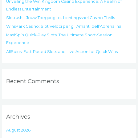
Unveiling the Win Kingdom Casino Experience: A Realm of
f
Endless Entertainment
o
Slotrush – Jouw Toegang tot Lichtingssnel Casino‑Thrills
r
:
WinsPark Casino: Slot Veloci per gli Amanti dell’Adrenalina
MaxiSpin Quick‑Play Slots: The Ultimate Short‑Session
Experience
AllSpins: Fast‑Paced Slots and Live Action for Quick Wins
Recent Comments
Archives
August 2026