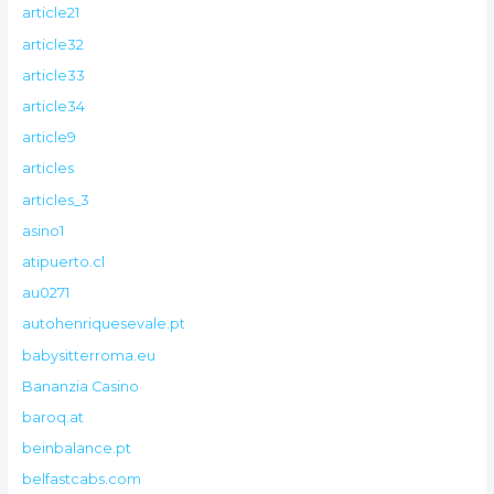
article21
article32
article33
article34
article9
articles
articles_3
asino1
atipuerto.cl
au0271
autohenriquesevale.pt
babysitterroma.eu
Bananzia Casino
baroq.at
beinbalance.pt
belfastcabs.com