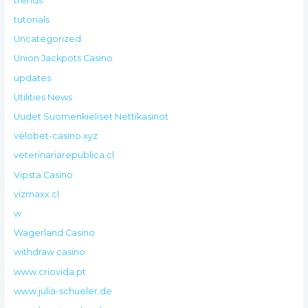
trends
tutorials
Uncategorized
Union Jackpots Casino
updates
Utilities News
Uudet Suomenkieliset Nettikasinot
velobet-casino.xyz
veterinariarepublica.cl
Vipsta Casino
vizmaxx.cl
w
Wagerland Casino
withdraw casino
www.criovida.pt
www.julia-schueler.de