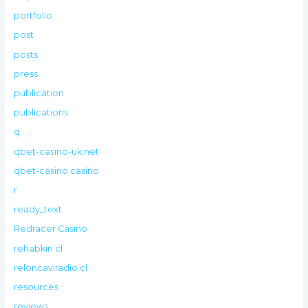
portfolio
post
posts
press
publication
publications
q
qbet-casino-uk.net
qbet-casino.casino
r
ready_text
Redracer Casino
rehabkin.cl
reloncaviradio.cl
resources
reviews