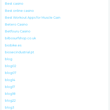
Best casino
Best online casino
Best Workout Apps for Muscle Gain
Betero Casino
Betfouru Casino
bilbosurfshop.co.uk
biobike.es
biosecindustrial.pt
blog
blog02
blog07
blog14
blog17
blog18
blog22
blog3