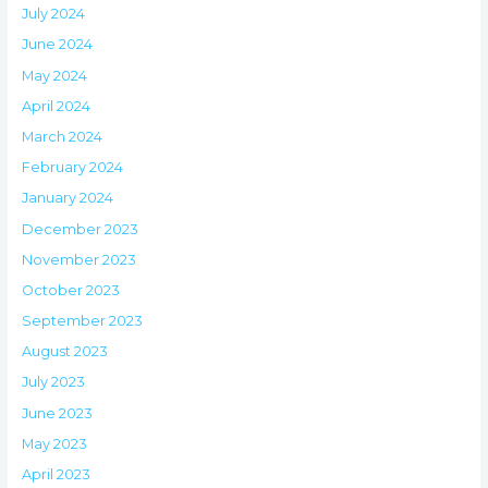
July 2024
June 2024
May 2024
April 2024
March 2024
February 2024
January 2024
December 2023
November 2023
October 2023
September 2023
August 2023
July 2023
June 2023
May 2023
April 2023