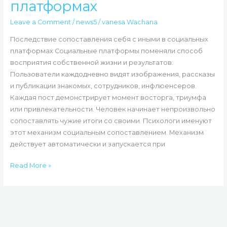
платформах
в
социальных
Leave a Comment
/
news5
/
vanesa Wachana
платформах
Последствие сопоставления себя с иными в социальных
платформах Социальные платформы поменяли способ
восприятия собственной жизни и результатов.
Пользователи каждодневно видят изображения, рассказы
и публикации знакомых, сотрудников, инфлюенсеров.
Каждая пост демонстрирует момент восторга, триумфа
или привлекательности. Человек начинает непроизвольно
сопоставлять чужие итоги со своими. Психологи именуют
этот механизм социальным сопоставлением. Механизм
действует автоматически и запускается при
Read More »