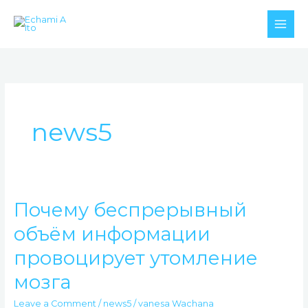
Skip
to
content
news5
Почему беспрерывный
Почему
беспрерывный
объём информации
объём
провоцирует утомление
информации
провоцирует
мозга
утомление
мозга
Leave a Comment
/
news5
/
vanesa Wachana