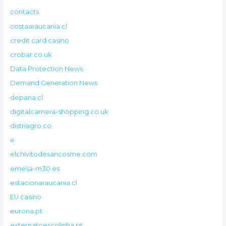
contacts
costaaraucania.cl
credit card casino
crobar.co.uk
Data Protection News
Demand Generation News
depana.cl
digitalcamera-shopping.co.uk
distriagro.co
e
elchivitodesancosme.com
emesa-m30.es
estacionaraucania.cl
EU casino
eurona.pt
externatoescolinha.pt