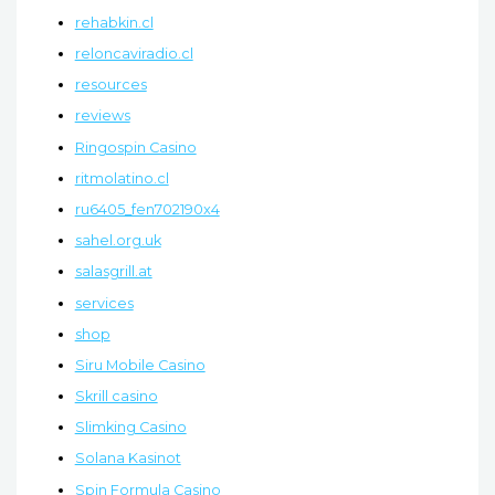
rehabkin.cl
reloncaviradio.cl
resources
reviews
Ringospin Casino
ritmolatino.cl
ru6405_fen702190x4
sahel.org.uk
salasgrill.at
services
shop
Siru Mobile Casino
Skrill casino
Slimking Casino
Solana Kasinot
Spin Formula Casino