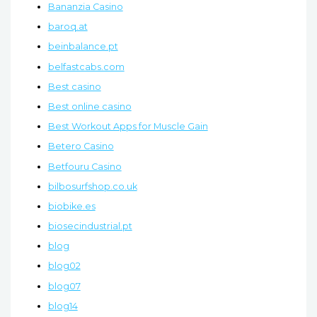
Bananzia Casino
baroq.at
beinbalance.pt
belfastcabs.com
Best casino
Best online casino
Best Workout Apps for Muscle Gain
Betero Casino
Betfouru Casino
bilbosurfshop.co.uk
biobike.es
biosecindustrial.pt
blog
blog02
blog07
blog14