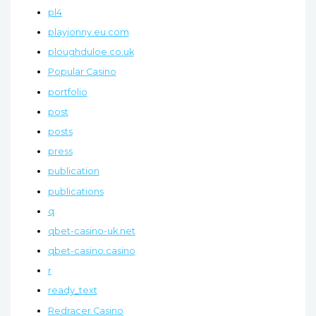
pl4
playjonny.eu.com
ploughduloe.co.uk
Popular Casino
portfolio
post
posts
press
publication
publications
q
qbet-casino-uk.net
qbet-casino.casino
r
ready_text
Redracer Casino