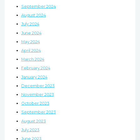
September 2024
August 2024
July 2024
June 2024
May 2024
April 2024
March 2024
February 2024
January 2024
December 2023
November 2023
October 2023
September 2023
August 2023
July 2023
June 2023