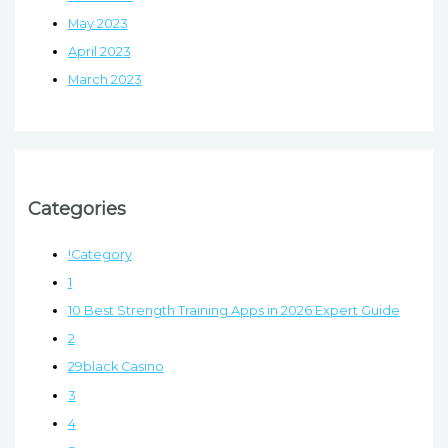
May 2023
April 2023
March 2023
Categories
!Category
1
10 Best Strength Training Apps in 2026 Expert Guide
2
29black Casino
3
4