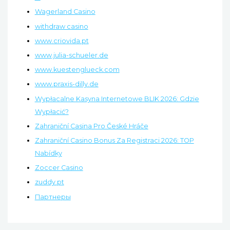
Wagerland Casino
withdraw casino
www.criovida.pt
www.julia-schueler.de
www.kuestenglueck.com
www.praxis-dilly.de
Wypłacalne Kasyna Internetowe BLIK 2026: Gdzie
Wypłacić?
Zahraniční Casina Pro České Hráče
Zahraniční Casino Bonus Za Registraci 2026: TOP
Nabídky
Zoccer Casino
zuddy.pt
Партнеры