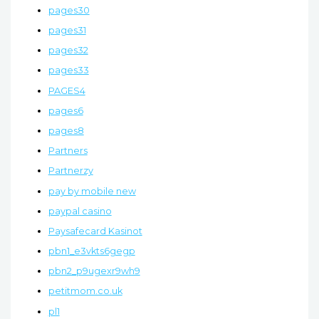
pages30
pages31
pages32
pages33
PAGES4
pages6
pages8
Partners
Partnerzy
pay by mobile new
paypal casino
Paysafecard Kasinot
pbn1_e3vkts6gegp
pbn2_p9ugexr9wh9
petitmom.co.uk
pl1