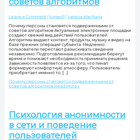
советов алгоритмов
Leave a Comment
/
pages11
/
vanesa Wachana
Почему персоны становятся подверженными от
советов алгоритмов Актуальные электронные площадки
создают свежий вид действий пользователей.
Алгоритмы выдают контент, продукты, музыку и видео на
базе прежних операций субъекта. Медленно
пользователи перестают разыскивать сведения
независимо. Подготовленные рекомендации берегут
время и понижают необходимость принимать решения.
Зависимость появляется из-за того, что пинап
формируют комфортную атмосферу. Пользователь
приобретает именно то, […]
Почему персоны становятся подверженными от
советов алгоритмов
Read More »
Психология анонимности
в сети и поведение
пользователей