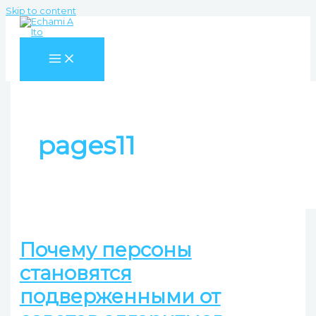
Skip to content
pages11
Почему персоны
становятся
подверженными от