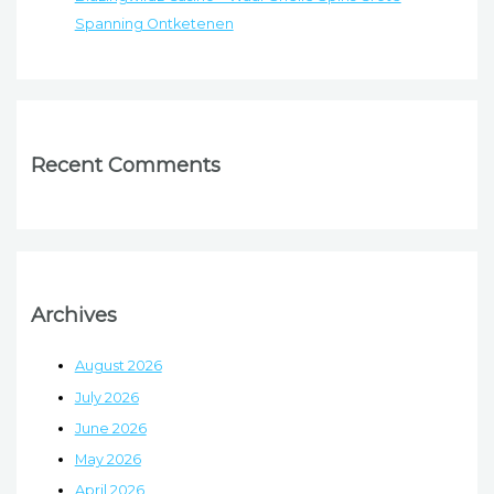
Spanning Ontketenen
Recent Comments
Archives
August 2026
July 2026
June 2026
May 2026
April 2026