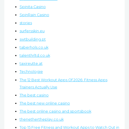
Spinita Casino
SpinRain Casino
stories
surfersskin.eu
swtbuilding.pt
taberhols.co.uk
talenthrltd.co.uk
taxireutte.at
Technologie
The 12 Best Workout Apps Of 2026: Fitness Apps
Trainers Actually Use
The best casino
The best new online casino
The best online casino and sportsbook
thenethertheplay.co.uk
Top 15 Free Fitness and Workout Apps to Watch Out in