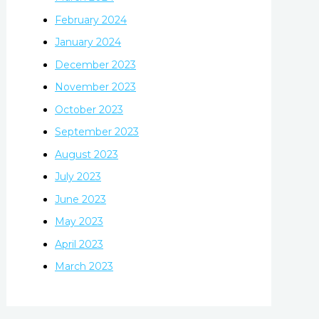
February 2024
January 2024
December 2023
November 2023
October 2023
September 2023
August 2023
July 2023
June 2023
May 2023
April 2023
March 2023