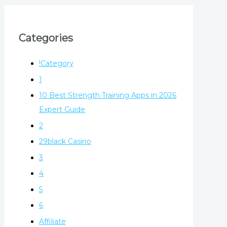
Categories
!Category
1
10 Best Strength Training Apps in 2026
Expert Guide
2
29black Casino
3
4
5
6
Affiliate