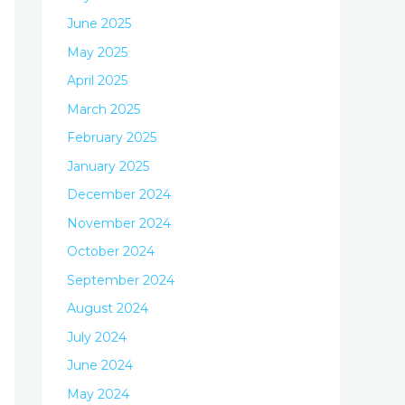
June 2025
May 2025
April 2025
March 2025
February 2025
January 2025
December 2024
November 2024
October 2024
September 2024
August 2024
July 2024
June 2024
May 2024