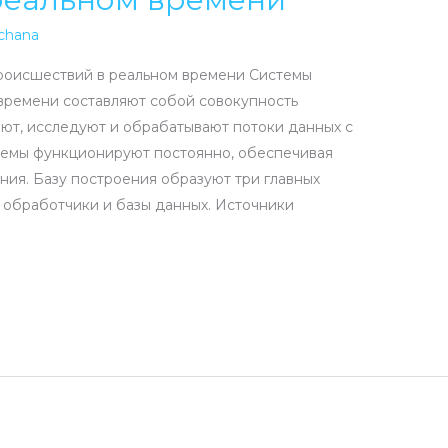
chana
роисшествий в реальном времени Системы
времени составляют собой совокупность
ют, исследуют и обрабатывают потоки данных с
стемы функционируют постоянно, обеспечивая
ия. Базу построения образуют три главных
 обработчики и базы данных. Источники