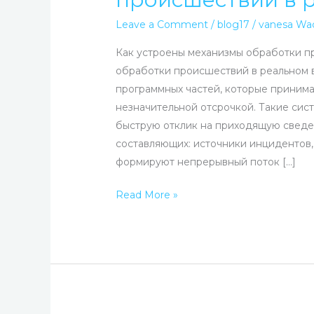
механизмы
обработки
Leave a Comment
/
blog17
/
vanesa Wa
происшествий
Как устроены механизмы обработки п
в
обработки происшествий в реальном 
реальном
программных частей, которые принима
времени
незначительной отсрочкой. Такие си
быструю отклик на приходящую сведен
составляющих: источники инцидентов,
формируют непрерывный поток […]
Read More »