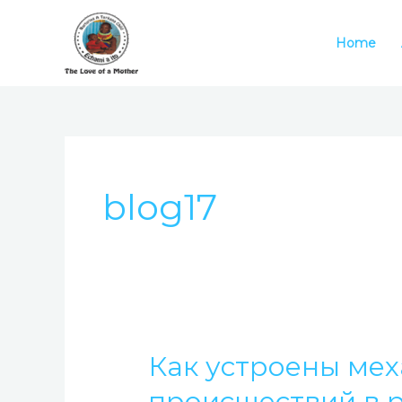
Skip
to
Home
content
blog17
Как устроены ме
Как
устроены
происшествий в 