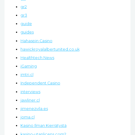
gr2
gr3
guide
guides
Hahaspin Casino
hawickroyalalbertunited.co.uk
Healthtech News
iGaming
imtri.cl
Independent Casino
interviews
jawliner.cl
jimenezvila.es
joma.cl
Kasino Ilman Kierrätystä
kasino-utanlicens.com2