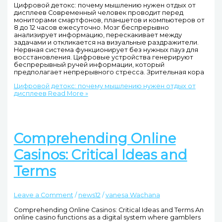
Цифровой детокс: почему мышлению нужен отдых от
дисплеев Современный человек проводит перед
мониторами смартфонов, планшетов и компьютеров от
8 до 12 часов ежесуточно. Мозг беспрерывно
анализирует информацию, перескакивает между
задачами и откликается на визуальные раздражители.
Нервная система функционирует без нужных пауз для
восстановления. Цифровые устройства генерируют
беспрерывный ручей информации, который
предполагает непрерывного стресса. Зрительная кора
Цифровой детокс: почему мышлению нужен отдых от
дисплеев
Read More »
Comprehending Online
Casinos: Critical Ideas and
Terms
Leave a Comment
/
news12
/
vanesa Wachana
Comprehending Online Casinos: Critical Ideas and Terms An
online casino functions as a digital system where gamblers