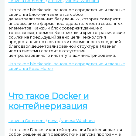
Leave a Comment
/
archive
/
vanesa Wachana
Что такое blockchain: основное определение и главные
свойства Блокчейн является собой
децентрализованную базу данных, которая содержит
информацию в форме последовательности связанных
элементов. Каждый блок содержит данные о
транзакциях, временны́е отметки и криптографические
ссылки на предыдущий звено цепи. Технология
предоставляет открытость и неизменность сведений
благодаря децентрализованной структуре. Главная
черта системы состоит в отсутствии
централизованного института администрирования.
Что такое blockchain: основное определение и главные
свойства
Read More »
Что такое Docker и
контейнеризация
Leave a Comment
/
news
/
vanesa Wachana
Что такое Docker и контейнеризация Docker является
собой решение для разработки и запуска программ в