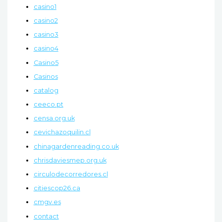
casino1
casino2
casino3
casino4
Casino5
Casinos
catalog
ceeco.pt
censa.org.uk
cevichazoquilin.cl
chinagardenreading.co.uk
chrisdaviesmep.org.uk
circulodecorredores.cl
citiescop26.ca
cmgv.es
contact