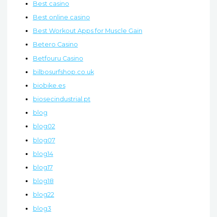
Best casino
Best online casino
Best Workout Apps for Muscle Gain
Betero Casino
Betfouru Casino
bilbosurfshop.co.uk
biobike.es
biosecindustrial.pt
blog
blog02
blog07
blog14
blog17
blog18
blog22
blog3