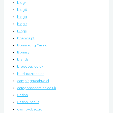
blog4
blog6
blog8
blog9
Blogs
boaboa.pt
Bonuskong Casino
Bonusy
brands
breedbay.co.uk
burritoazteca.es
campingrucahue.cl
caragordacantina.co.uk
Casino
Casino Bonus
casino-qbet.uk