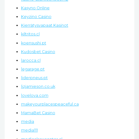
Kasyno Online
Keyzino Casino
Kierrätysvapaat Kasinot
kiltritos.cl
koensushi.pt
Kudosbet Casino
larocca.cl
legarage.pt
liderpneus.pt
lizjamieson.co.uk
lovelova.com
makeyourplacespeaceful.ca
MamaBet Casino
media
media111