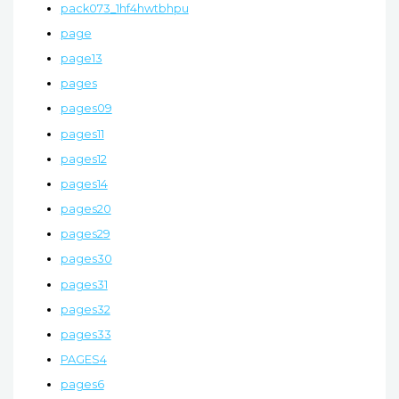
pack073_1hf4hwtbhpu
page
page13
pages
pages09
pages11
pages12
pages14
pages20
pages29
pages30
pages31
pages32
pages33
PAGES4
pages6