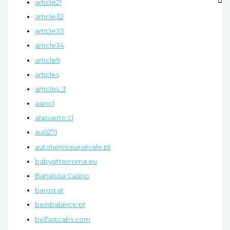
article21
article32
article33
article34
article9
articles
articles_3
asino1
atipuerto.cl
au0271
autohenriquesevale.pt
babysitterroma.eu
Bananzia Casino
baroq.at
beinbalance.pt
belfastcabs.com