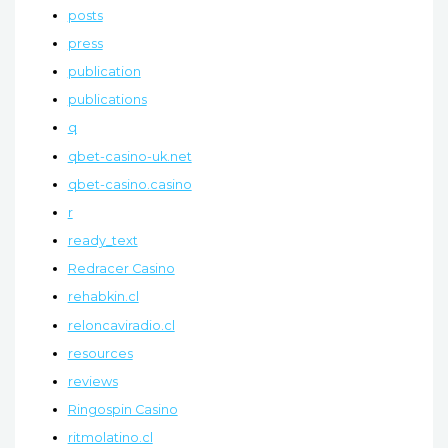
posts
press
publication
publications
q
qbet-casino-uk.net
qbet-casino.casino
r
ready_text
Redracer Casino
rehabkin.cl
reloncaviradio.cl
resources
reviews
Ringospin Casino
ritmolatino.cl