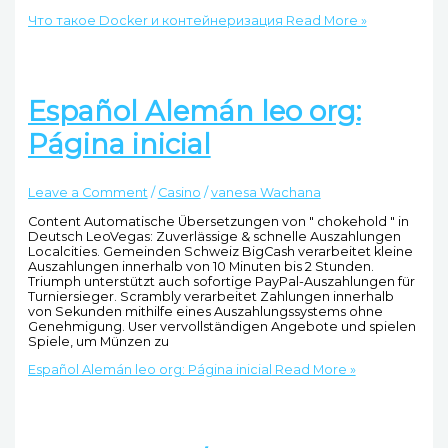
Что такое Docker и контейнеризация
Read More »
Español Alemán leo org:
Página inicial
Leave a Comment
/
Casino
/
vanesa Wachana
Content Automatische Übersetzungen von " chokehold " in
Deutsch LeoVegas: Zuverlässige & schnelle Auszahlungen
Localcities. Gemeinden Schweiz BigCash verarbeitet kleine
Auszahlungen innerhalb von 10 Minuten bis 2 Stunden.
Triumph unterstützt auch sofortige PayPal-Auszahlungen für
Turniersieger. Scrambly verarbeitet Zahlungen innerhalb
von Sekunden mithilfe eines Auszahlungssystems ohne
Genehmigung. User vervollständigen Angebote und spielen
Spiele, um Münzen zu
Español Alemán leo org: Página inicial
Read More »