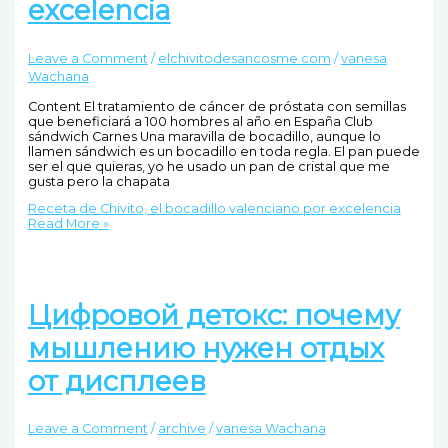
excelencia
Leave a Comment
/
elchivitodesancosme.com
/
vanesa
Wachana
Content El tratamiento de cáncer de próstata con semillas
que beneficiará a 100 hombres al año en España Club
sándwich Carnes Una maravilla de bocadillo, aunque lo
llamen sándwich es un bocadillo en toda regla. El pan puede
ser el que quieras, yo he usado un pan de cristal que me
gusta pero la chapata
Receta de Chivito, el bocadillo valenciano por excelencia
Read More »
Цифровой детокс: почему
мышлению нужен отдых
от дисплеев
Leave a Comment
/
archive
/
vanesa Wachana