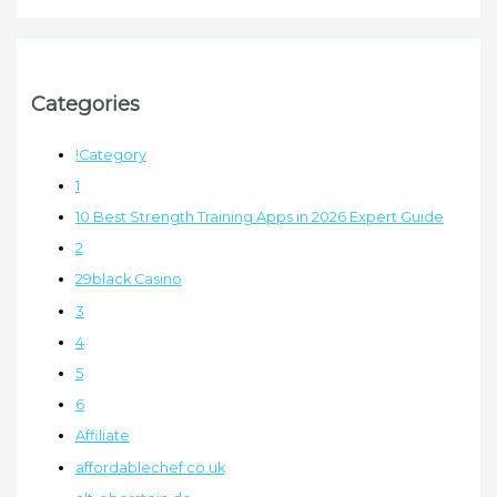
Categories
!Category
1
10 Best Strength Training Apps in 2026 Expert Guide
2
29black Casino
3
4
5
6
Affiliate
affordablechef.co.uk