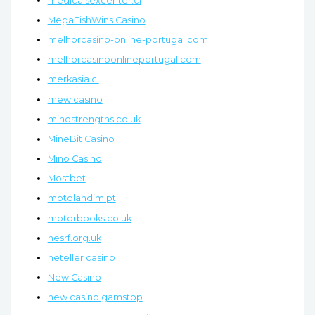
medicalsexcenter.cl
MegaFishWins Casino
melhorcasino-online-portugal.com
melhorcasinoonlineportugal.com
merkasia.cl
mew casino
mindstrengths.co.uk
MineBit Casino
Mino Casino
Mostbet
motolandim.pt
motorbooks.co.uk
nesrf.org.uk
neteller casino
New Casino
new casino gamstop