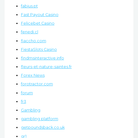
fabius.pt
Fast Payout Casino
Felicebet Casino
fenedi.cl
fiaccho.com
FiestaSlots Casino
findmsinteractive.info
fleurs-et-nature-saintes.fr
Forex News
forotractor.com
forum
fr3
Gambling
gambling platform
getpoundsback.co.uk
gr1