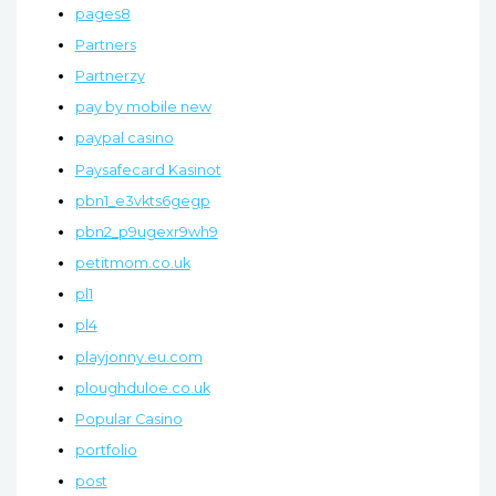
pages8
Partners
Partnerzy
pay by mobile new
paypal casino
Paysafecard Kasinot
pbn1_e3vkts6gegp
pbn2_p9ugexr9wh9
petitmom.co.uk
pl1
pl4
playjonny.eu.com
ploughduloe.co.uk
Popular Casino
portfolio
post