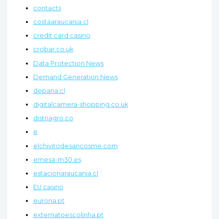
contacts
costaaraucania.cl
credit card casino
crobar.co.uk
Data Protection News
Demand Generation News
depana.cl
digitalcamera-shopping.co.uk
distriagro.co
e
elchivitodesancosme.com
emesa-m30.es
estacionaraucania.cl
EU casino
eurona.pt
externatoescolinha.pt