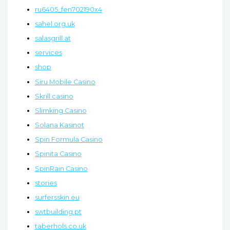
ru6405_fen702190x4
sahel.org.uk
salasgrill.at
services
shop
Siru Mobile Casino
Skrill casino
Slimking Casino
Solana Kasinot
Spin Formula Casino
Spinita Casino
SpinRain Casino
stories
surfersskin.eu
swtbuilding.pt
taberhols.co.uk