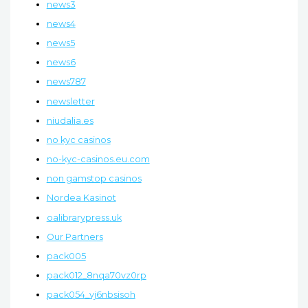
news3
news4
news5
news6
news787
newsletter
niudalia.es
no kyc casinos
no-kyc-casinos.eu.com
non gamstop casinos
Nordea Kasinot
oalibrarypress.uk
Our Partners
pack005
pack012_8nqa70vz0rp
pack054_vj6nbsisoh