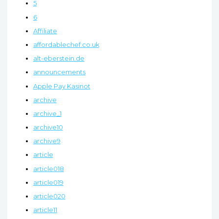
5
6
Affiliate
affordablechef.co.uk
alt-eberstein.de
announcements
Apple Pay Kasinot
archive
archive_1
archive10
archive9
article
article018
article019
article020
article11