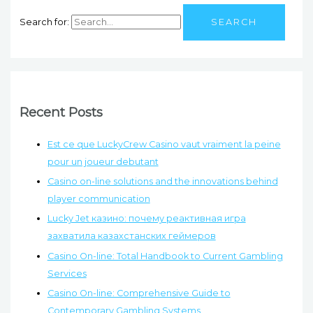
Search for:
Recent Posts
Est ce que LuckyCrew Casino vaut vraiment la peine
pour un joueur debutant
Casino on-line solutions and the innovations behind
player communication
Lucky Jet казино: почему реактивная игра
захватила казахстанских геймеров
Casino On-line: Total Handbook to Current Gambling
Services
Casino On-line: Comprehensive Guide to
Contemporary Gambling Systems