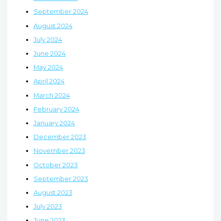
September 2024
August 2024
July 2024
June 2024
May 2024
April 2024
March 2024
February 2024
January 2024
December 2023
November 2023
October 2023
September 2023
August 2023
July 2023
June 2023