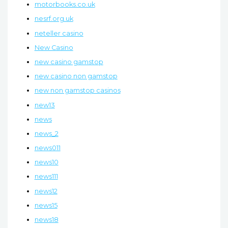
motorbooks.co.uk
nesrf.org.uk
neteller casino
New Casino
new casino gamstop
new casino non gamstop
new non gamstop casinos
new13
news
news_2
news011
news10
news111
news12
news15
news18