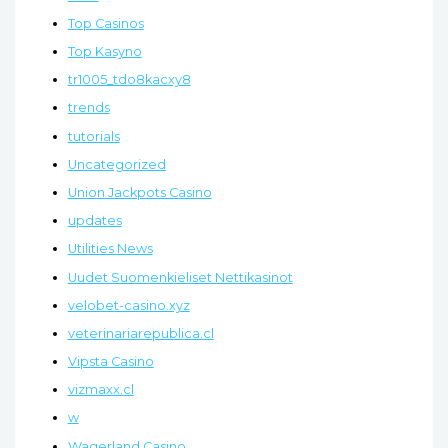
Top Casinos
Top Kasyno
tr1005_tdo8kacxy8
trends
tutorials
Uncategorized
Union Jackpots Casino
updates
Utilities News
Uudet Suomenkieliset Nettikasinot
velobet-casino.xyz
veterinariarepublica.cl
Vipsta Casino
vizmaxx.cl
w
Wagerland Casino