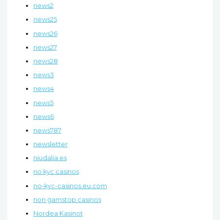
news2
news25
news26
news27
news28
news3
news4
news5
news6
news787
newsletter
niudalia.es
no kyc casinos
no-kyc-casinos.eu.com
non gamstop casinos
Nordea Kasinot