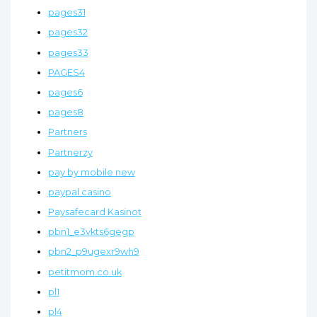
pages31
pages32
pages33
PAGES4
pages6
pages8
Partners
Partnerzy
pay by mobile new
paypal casino
Paysafecard Kasinot
pbn1_e3vkts6gegp
pbn2_p9ugexr9wh9
petitmom.co.uk
pl1
pl4