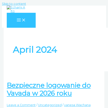
Skip to content
April 2024
Bezpieczne logowanie do
Vavada w 2026 roku
Leave a Comment
/
Uncategorized
/
vanesa Wachana