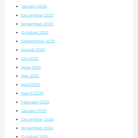
January 2026
December 2025
November 2025
October 2025
September 2025
August 2025
July 2025
June 2025
May 2025
April 2025
March 2025
February 2025
January 2025
December 2024
November 2024
October 2024