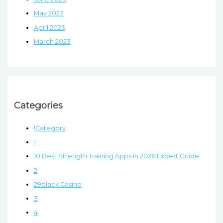
May 2023
April 2023
March 2023
Categories
!Category
1
10 Best Strength Training Apps in 2026 Expert Guide
2
29black Casino
3
4